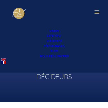
VISION
EXPERTISE
INTERVIEW
4 AVRIL 2020
|
PRESSE
TÉMOIGNAGES
"RECONFINEMENT: LES CINQ
BLOG
NOUS RENCONTRER
QUALITÉS POUR RÉUSSIR EN
TÉLÉTRAVAIL", LE FIGARO
DÉCIDEURS